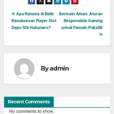
Post
Apa Rahasia di Balik
Bermain Aman: Aturan
Kesuksesan Player Slot
Responsible Gaming
navigation
Depo 10k Habanero?
untuk Pemain Poka88
By
admin
Recent Comments
No comments to show.