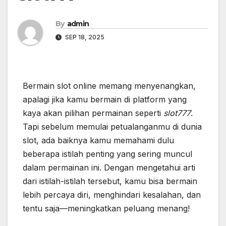
By
admin
SEP 18, 2025
Bermain slot online memang menyenangkan,
apalagi jika kamu bermain di platform yang
kaya akan pilihan permainan seperti
slot777
.
Tapi sebelum memulai petualanganmu di dunia
slot, ada baiknya kamu memahami dulu
beberapa istilah penting yang sering muncul
dalam permainan ini. Dengan mengetahui arti
dari istilah-istilah tersebut, kamu bisa bermain
lebih percaya diri, menghindari kesalahan, dan
tentu saja—meningkatkan peluang menang!