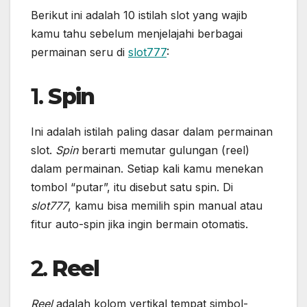
Berikut ini adalah 10 istilah slot yang wajib
kamu tahu sebelum menjelajahi berbagai
permainan seru di
slot777
:
1.
Spin
Ini adalah istilah paling dasar dalam permainan
slot.
Spin
berarti memutar gulungan (reel)
dalam permainan. Setiap kali kamu menekan
tombol “putar”, itu disebut satu spin. Di
slot777
, kamu bisa memilih spin manual atau
fitur auto-spin jika ingin bermain otomatis.
2.
Reel
Reel
adalah kolom vertikal tempat simbol-