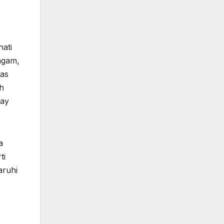
nati
agam,
tas
h
lay
a
ti
aruhi