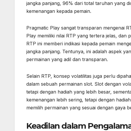
jangka panjang, 96% dari total taruhan yang 
kemenangan kepada pemain.
Pragmatic Play sangat transparan mengenai RT
Play memiliki nilai RTP yang tertera jelas, d
RTP ini memberi indikasi kepada pemain meng
jangka panjang. Tentunya, ini adalah aspek y
permainan yang adil dan transparan.
Selain RTP, konsep volatilitas juga perlu dipah
dalam sebuah permainan slot. Slot dengan vola
tetapi dengan hadiah yang lebih besar, sement
kemenangan lebih sering, tetapi dengan hadiah
memilih permainan yang sesuai dengan gaya 
Keadilan dalam Pengalama