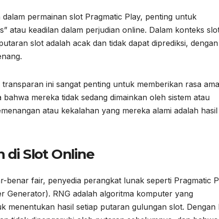
 dalam permainan slot Pragmatic Play, penting untuk
 atau keadilan dalam perjudian online. Dalam konteks slo
 putaran slot adalah acak dan tidak dapat diprediksi, dengan
enang.
transparan ini sangat penting untuk memberikan rasa am
 bahwa mereka tidak sedang dimainkan oleh sistem atau
kemenangan atau kekalahan yang mereka alami adalah hasil 
 di Slot Online
-benar fair, penyedia perangkat lunak seperti Pragmatic P
 Generator). RNG adalah algoritma komputer yang
 menentukan hasil setiap putaran gulungan slot. Dengan 