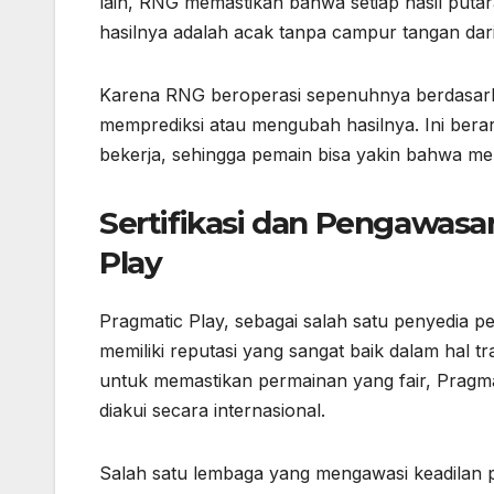
lain, RNG memastikan bahwa setiap hasil puta
hasilnya adalah acak tanpa campur tangan dari
Karena RNG beroperasi sepenuhnya berdasarka
memprediksi atau mengubah hasilnya. Ini berar
bekerja, sehingga pemain bisa yakin bahwa mer
Sertifikasi dan Pengawas
Play
Pragmatic Play, sebagai salah satu penyedia pe
memiliki reputasi yang sangat baik dalam hal t
untuk memastikan permainan yang fair, Pragma
diakui secara internasional.
Salah satu lembaga yang mengawasi keadilan 