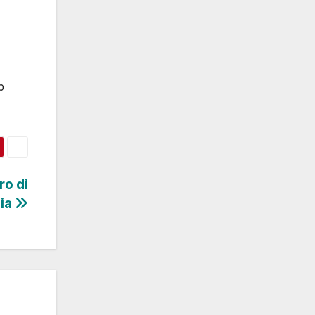
p
ro di
sia