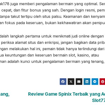
adak178 juga memberi pengalaman bermain yang optimal. S
i cepat, dan fitur bonus yang sah. Dengan login resmi, pem
anpa takut tertipu oleh situs palsu. Keamanan dan kenya
an fokus pada keseruan, bukan kekhawatiran akan penipu
alah langkah pertama untuk menikmati judi online dengan
 periksa alamat situs dan enkripsi, jangan bagikan data prib
n melakukan hal ini, pemain tidak hanya terlindungi dari
emua keuntungan dan keseruan bermain slot, kasino, atau
anan adalah kunci untuk pengalaman bermain yang tenang,
iang,
Review Game Spinix Terbaik yang A
Slot7