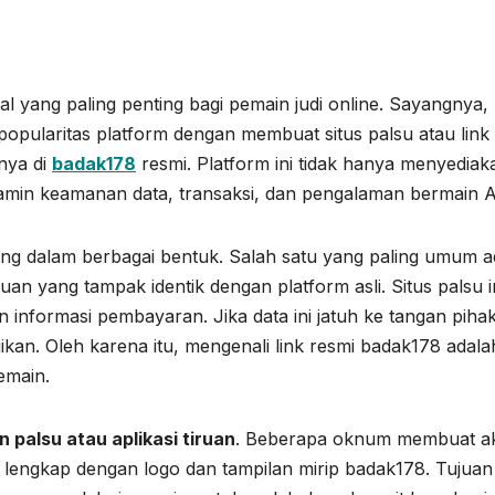
hal yang paling penting bagi pemain judi online. Sayangnya,
ularitas platform dengan membuat situs palsu atau link
anya di
badak178
resmi. Platform ini tidak hanya menyediak
njamin keamanan data, transaksi, dan pengalaman bermain 
tang dalam berbagai bentuk. Salah satu yang paling umum a
ruan yang tampak identik dengan platform asli. Situs palsu i
 informasi pembayaran. Jika data ini jatuh ke tangan piha
kan. Oleh karena itu, mengenali link resmi badak178 adala
emain.
n palsu atau aplikasi tiruan
. Beberapa oknum membuat a
, lengkap dengan logo dan tampilan mirip badak178. Tujuan