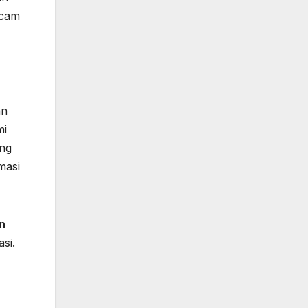
acam
an
mi
ang
masi
n
si.