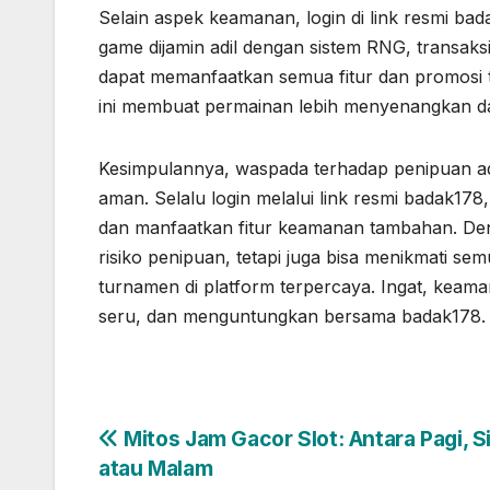
Selain aspek keamanan, login di link resmi b
game dijamin adil dengan sistem RNG, transaks
dapat memanfaatkan semua fitur dan promosi t
ini membuat permainan lebih menyenangkan d
Kesimpulannya, waspada terhadap penipuan ad
aman. Selalu login melalui link resmi badak178,
dan manfaatkan fitur keamanan tambahan. Denga
risiko penipuan, tetapi juga bisa menikmati s
turnamen di platform terpercaya. Ingat, keam
seru, dan menguntungkan bersama badak178.
Post
Mitos Jam Gacor Slot: Antara Pagi, S
atau Malam