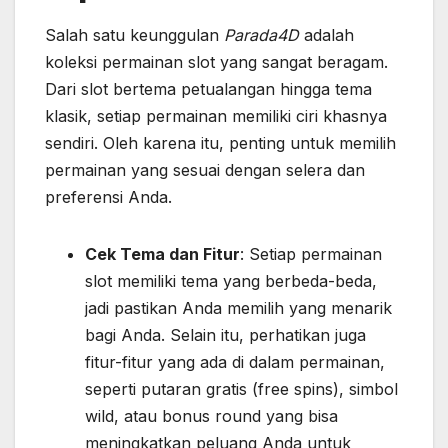
Salah satu keunggulan
Parada4D
adalah
koleksi permainan slot yang sangat beragam.
Dari slot bertema petualangan hingga tema
klasik, setiap permainan memiliki ciri khasnya
sendiri. Oleh karena itu, penting untuk memilih
permainan yang sesuai dengan selera dan
preferensi Anda.
Cek Tema dan Fitur
: Setiap permainan
slot memiliki tema yang berbeda-beda,
jadi pastikan Anda memilih yang menarik
bagi Anda. Selain itu, perhatikan juga
fitur-fitur yang ada di dalam permainan,
seperti putaran gratis (free spins), simbol
wild, atau bonus round yang bisa
meningkatkan peluang Anda untuk