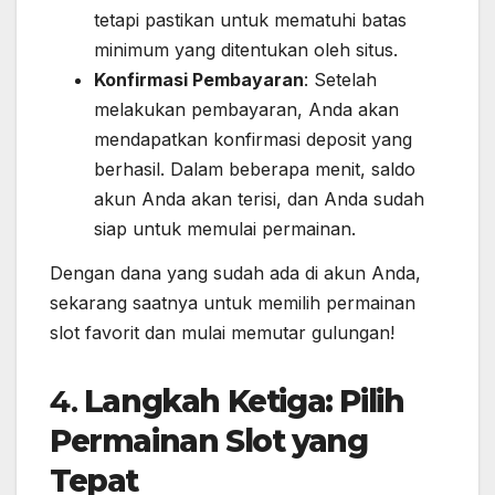
tetapi pastikan untuk mematuhi batas
minimum yang ditentukan oleh situs.
Konfirmasi Pembayaran
: Setelah
melakukan pembayaran, Anda akan
mendapatkan konfirmasi deposit yang
berhasil. Dalam beberapa menit, saldo
akun Anda akan terisi, dan Anda sudah
siap untuk memulai permainan.
Dengan dana yang sudah ada di akun Anda,
sekarang saatnya untuk memilih permainan
slot favorit dan mulai memutar gulungan!
4.
Langkah Ketiga: Pilih
Permainan Slot yang
Tepat