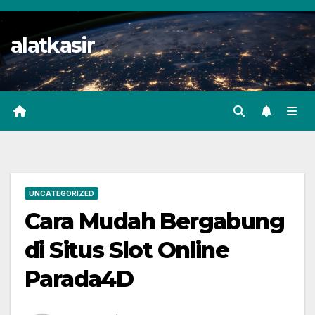
Skip
to
alatkasir
content
UNCATEGORIZED
Cara Mudah Bergabung
di Situs Slot Online
Parada4D