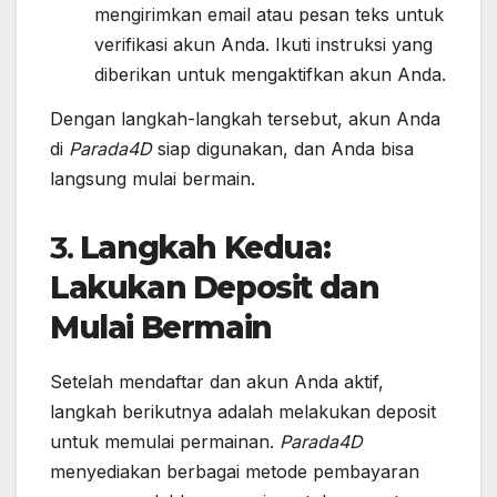
mengirimkan email atau pesan teks untuk
verifikasi akun Anda. Ikuti instruksi yang
diberikan untuk mengaktifkan akun Anda.
Dengan langkah-langkah tersebut, akun Anda
di
Parada4D
siap digunakan, dan Anda bisa
langsung mulai bermain.
3.
Langkah Kedua:
Lakukan Deposit dan
Mulai Bermain
Setelah mendaftar dan akun Anda aktif,
langkah berikutnya adalah melakukan deposit
untuk memulai permainan.
Parada4D
menyediakan berbagai metode pembayaran