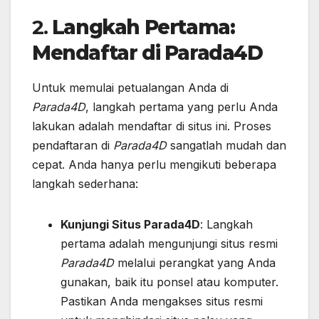
2.
Langkah Pertama:
Mendaftar di Parada4D
Untuk memulai petualangan Anda di
Parada4D
, langkah pertama yang perlu Anda
lakukan adalah mendaftar di situs ini. Proses
pendaftaran di
Parada4D
sangatlah mudah dan
cepat. Anda hanya perlu mengikuti beberapa
langkah sederhana:
Kunjungi Situs Parada4D
: Langkah
pertama adalah mengunjungi situs resmi
Parada4D
melalui perangkat yang Anda
gunakan, baik itu ponsel atau komputer.
Pastikan Anda mengakses situs resmi