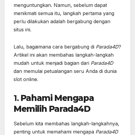
menguntungkan. Namun, sebelum dapat
menikmati semua itu, langkah pertama yang
perlu dilakukan adalah bergabung dengan
situs ini.
Lalu, bagaimana cara bergabung di
Parada4D
?
Artikel ini akan membahas langkah-langkah
mudah untuk menjadi bagian dari
Parada4D
dan memulai petualangan seru Anda di dunia
slot online.
1.
Pahami Mengapa
Memilih Parada4D
Sebelum kita membahas langkah-langkahnya,
penting untuk memahami mengapa
Parada4D