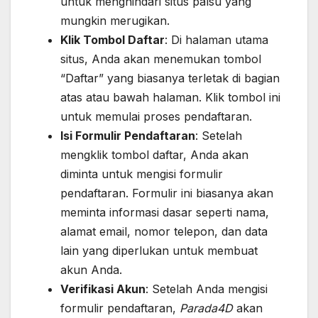
untuk menghindari situs palsu yang
mungkin merugikan.
Klik Tombol Daftar
: Di halaman utama
situs, Anda akan menemukan tombol
“Daftar” yang biasanya terletak di bagian
atas atau bawah halaman. Klik tombol ini
untuk memulai proses pendaftaran.
Isi Formulir Pendaftaran
: Setelah
mengklik tombol daftar, Anda akan
diminta untuk mengisi formulir
pendaftaran. Formulir ini biasanya akan
meminta informasi dasar seperti nama,
alamat email, nomor telepon, dan data
lain yang diperlukan untuk membuat
akun Anda.
Verifikasi Akun
: Setelah Anda mengisi
formulir pendaftaran,
Parada4D
akan