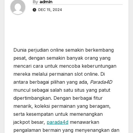
By
admin
DEC 15, 2024
Dunia perjudian online semakin berkembang
pesat, dengan semakin banyak orang yang
mencari cara untuk mencoba keberuntungan
mereka melalui permainan slot online. Di
antara berbagai pilihan yang ada,
Parada4D
muncul sebagai salah satu situs yang patut
dipertimbangkan. Dengan berbagai fitur
menarik, koleksi permainan yang beragam,
serta kesempatan untuk memenangkan
jackpot besar,
parada4d
menawarkan
pengalaman bermain yang menyenangkan dan