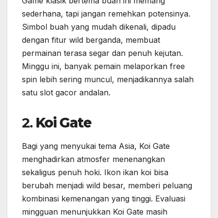
Game klasik bertema buah ini memang
sederhana, tapi jangan remehkan potensinya.
Simbol buah yang mudah dikenali, dipadu
dengan fitur wild berganda, membuat
permainan terasa segar dan penuh kejutan.
Minggu ini, banyak pemain melaporkan free
spin lebih sering muncul, menjadikannya salah
satu slot gacor andalan.
2.
Koi Gate
Bagi yang menyukai tema Asia, Koi Gate
menghadirkan atmosfer menenangkan
sekaligus penuh hoki. Ikon ikan koi bisa
berubah menjadi wild besar, memberi peluang
kombinasi kemenangan yang tinggi. Evaluasi
mingguan menunjukkan Koi Gate masih