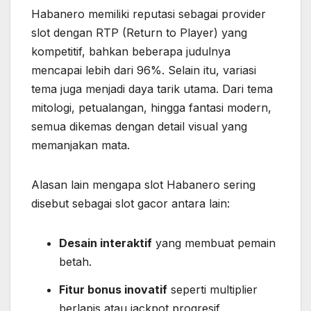
Habanero memiliki reputasi sebagai provider
slot dengan RTP (Return to Player) yang
kompetitif, bahkan beberapa judulnya
mencapai lebih dari 96%. Selain itu, variasi
tema juga menjadi daya tarik utama. Dari tema
mitologi, petualangan, hingga fantasi modern,
semua dikemas dengan detail visual yang
memanjakan mata.
Alasan lain mengapa slot Habanero sering
disebut sebagai slot gacor antara lain:
Desain interaktif
yang membuat pemain
betah.
Fitur bonus inovatif
seperti multiplier
berlapis atau jackpot progresif.