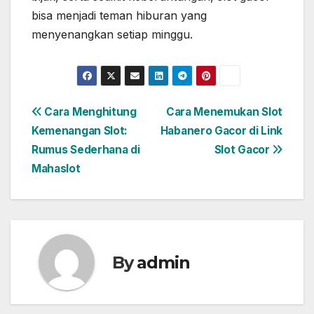
bisa menjadi teman hiburan yang
menyenangkan setiap minggu.
Post
Cara Menghitung
Cara Menemukan Slot
Kemenangan Slot:
Habanero Gacor di Link
navigation
Rumus Sederhana di
Slot Gacor
Mahaslot
By
admin