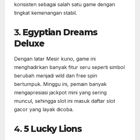
konsisten sebagai salah satu game dengan
tingkat kemenangan stabil.
3.
Egyptian Dreams
Deluxe
Dengan latar Mesir kuno, game ini
menghadirkan banyak fitur seru seperti simbol
berubah menjadi wild dan free spin
bertumpuk. Minggu ini, pemain banyak
mengapresiasi jackpot mini yang sering
muncul, sehingga slot ini masuk daftar slot
gacor yang layak dicoba.
4.
5 Lucky Lions