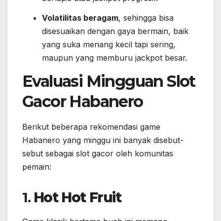
Volatilitas beragam
, sehingga bisa
disesuaikan dengan gaya bermain, baik
yang suka menang kecil tapi sering,
maupun yang memburu jackpot besar.
Evaluasi Mingguan Slot
Gacor Habanero
Berikut beberapa rekomendasi game
Habanero yang minggu ini banyak disebut-
sebut sebagai slot gacor oleh komunitas
pemain:
1.
Hot Hot Fruit