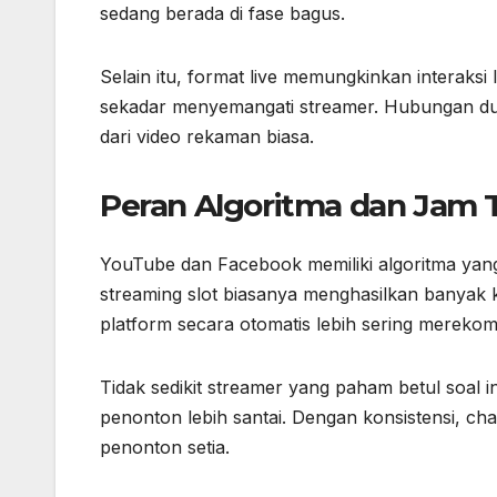
sedang berada di fase bagus.
Selain itu, format live memungkinkan interaks
sekadar menyemangati streamer. Hubungan dua
dari video rekaman biasa.
Peran Algoritma dan Jam 
YouTube dan Facebook memiliki algoritma yang
streaming slot biasanya menghasilkan banyak 
platform secara otomatis lebih sering mereko
Tidak sedikit streamer yang paham betul soal in
penonton lebih santai. Dengan konsistensi, 
penonton setia.