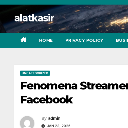
Skip
to
alatkasir
content
HOME
PRIVACY POLICY
BUSI
UNCATEGORIZED
Fenomena Streamer 
Facebook
By
admin
JAN 23, 2026