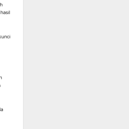
uh
hasil
kunci
n
n
da