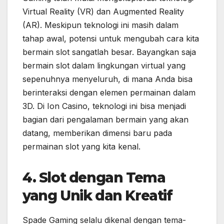
Virtual Reality (VR) dan Augmented Reality
(AR). Meskipun teknologi ini masih dalam
tahap awal, potensi untuk mengubah cara kita
bermain slot sangatlah besar. Bayangkan saja
bermain slot dalam lingkungan virtual yang
sepenuhnya menyeluruh, di mana Anda bisa
berinteraksi dengan elemen permainan dalam
3D. Di Ion Casino, teknologi ini bisa menjadi
bagian dari pengalaman bermain yang akan
datang, memberikan dimensi baru pada
permainan slot yang kita kenal.
4. Slot dengan Tema
yang Unik dan Kreatif
Spade Gaming selalu dikenal dengan tema-