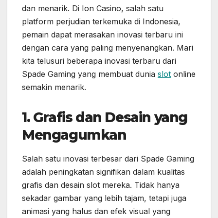
dan menarik. Di Ion Casino, salah satu
platform perjudian terkemuka di Indonesia,
pemain dapat merasakan inovasi terbaru ini
dengan cara yang paling menyenangkan. Mari
kita telusuri beberapa inovasi terbaru dari
Spade Gaming yang membuat dunia
slot
online
semakin menarik.
1. Grafis dan Desain yang
Mengagumkan
Salah satu inovasi terbesar dari Spade Gaming
adalah peningkatan signifikan dalam kualitas
grafis dan desain slot mereka. Tidak hanya
sekadar gambar yang lebih tajam, tetapi juga
animasi yang halus dan efek visual yang