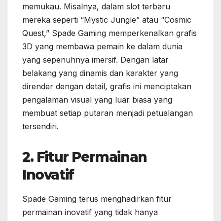
memukau. Misalnya, dalam slot terbaru
mereka seperti “Mystic Jungle” atau “Cosmic
Quest,” Spade Gaming memperkenalkan grafis
3D yang membawa pemain ke dalam dunia
yang sepenuhnya imersif. Dengan latar
belakang yang dinamis dan karakter yang
dirender dengan detail, grafis ini menciptakan
pengalaman visual yang luar biasa yang
membuat setiap putaran menjadi petualangan
tersendiri.
2. Fitur Permainan
Inovatif
Spade Gaming terus menghadirkan fitur
permainan inovatif yang tidak hanya