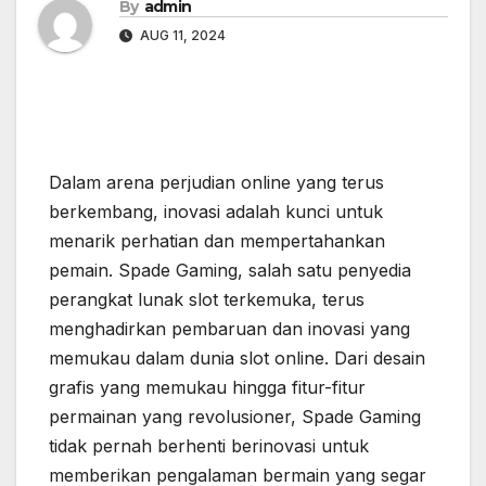
By
admin
AUG 11, 2024
Dalam arena perjudian online yang terus
berkembang, inovasi adalah kunci untuk
menarik perhatian dan mempertahankan
pemain. Spade Gaming, salah satu penyedia
perangkat lunak slot terkemuka, terus
menghadirkan pembaruan dan inovasi yang
memukau dalam dunia slot online. Dari desain
grafis yang memukau hingga fitur-fitur
permainan yang revolusioner, Spade Gaming
tidak pernah berhenti berinovasi untuk
memberikan pengalaman bermain yang segar