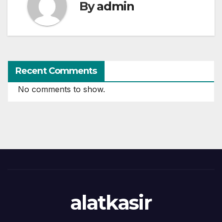
By
admin
Recent Comments
No comments to show.
alatkasir