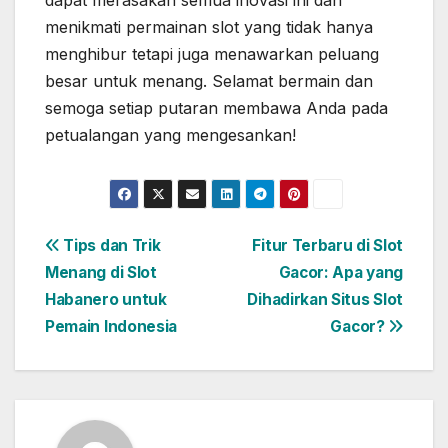
dapat merasakan semua inovasi ini dan
menikmati permainan slot yang tidak hanya
menghibur tetapi juga menawarkan peluang
besar untuk menang. Selamat bermain dan
semoga setiap putaran membawa Anda pada
petualangan yang mengesankan!
Post
Tips dan Trik
Fitur Terbaru di Slot
Menang di Slot
Gacor: Apa yang
navigation
Habanero untuk
Dihadirkan Situs Slot
Pemain Indonesia
Gacor?