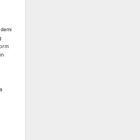
 demi
g
form
in
a