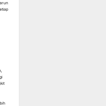
karun
etiap
n,
gi
kit
bih