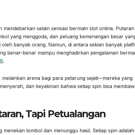
bih mendebarkan selain sensasi bermain slot online. Putaran
imbol yang menggoda, dan peluang kemenangan besar yan
i oleh banyak orang. Namun, di antara sekian banyak plat
t yang benar-benar mampu menghadirkan pengalaman berma
38
.
, melainkan arena bagi para petarung sejati—mereka yang
 menyerah, dan keyakinan bahwa setiap spin bisa membaw
aran, Tapi Petualangan
g menekan tombol dan menunggu hasil. Setiap spin adalah