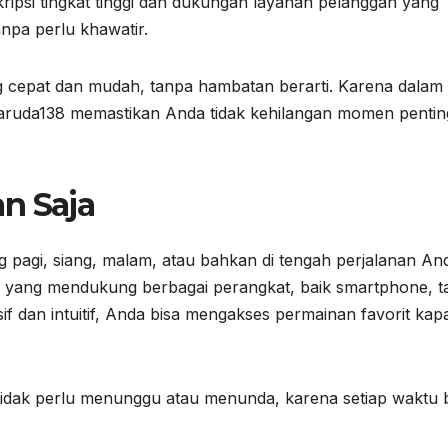
ipsi tingkat tinggi dan dukungan layanan pelanggan yang
npa perlu khawatir.
g cepat dan mudah, tanpa hambatan berarti. Karena dalam
n Garuda138 memastikan Anda tidak kehilangan momen pentin
n Saja
 pagi, siang, malam, atau bahkan di tengah perjalanan An
m yang mendukung berbagai perangkat, baik smartphone, ta
f dan intuitif, Anda bisa mengakses permainan favorit kap
. Tidak perlu menunggu atau menunda, karena setiap waktu 