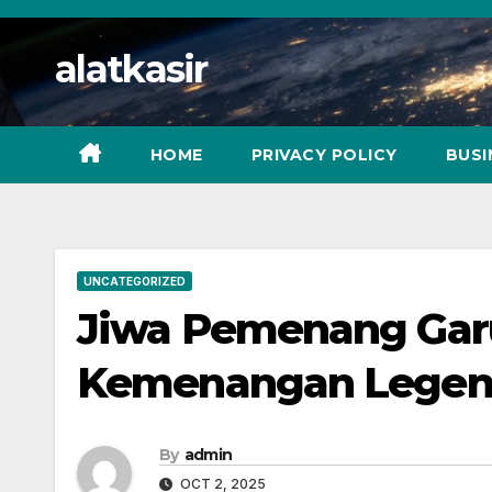
Skip
to
alatkasir
content
HOME
PRIVACY POLICY
BUSI
UNCATEGORIZED
Jiwa Pemenang Garu
Kemenangan Legen
By
admin
OCT 2, 2025