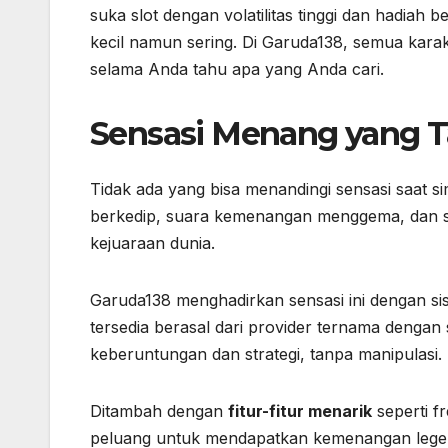
suka slot dengan volatilitas tinggi dan hadia
kecil namun sering. Di Garuda138, semua kara
selama Anda tahu apa yang Anda cari.
Sensasi Menang yang T
Tidak ada yang bisa menandingi sensasi saat 
berkedip, suara kemenangan menggema, dan s
kejuaraan dunia.
Garuda138 menghadirkan sensasi ini dengan si
tersedia berasal dari provider ternama dengan 
keberuntungan dan strategi, tanpa manipulasi.
Ditambah dengan
fitur-fitur menarik
seperti f
peluang untuk mendapatkan kemenangan legend