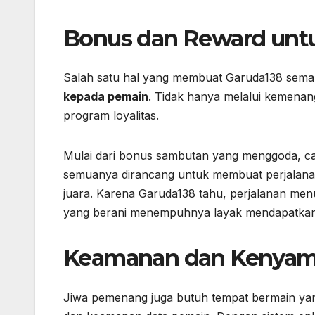
Bonus dan Reward untu
Salah satu hal yang membuat Garuda138 sem
kepada pemain
. Tidak hanya melalui kemenan
program loyalitas.
Mulai dari bonus sambutan yang menggoda, ca
semuanya dirancang untuk membuat perjalanan 
juara. Karena Garuda138 tahu, perjalanan men
yang berani menempuhnya layak mendapatka
Keamanan dan Kenyama
Jiwa pemenang juga butuh tempat bermain ya