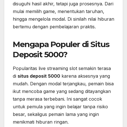
disuguhi hasil akhir, tetapi juga prosesnya. Dari
mulai memilih game, menentukan taruhan,
hingga mengelola modal. Di sinilah nilai hiburan
bertemu dengan pembelajaran praktis.
Mengapa Populer di Situs
Deposit 5000?
Popularitas live streaming slot semakin terasa
di
situs deposit 5000
karena aksesnya yang
mudah. Dengan modal terjangkau, pemain bisa
ikut mencoba game yang sedang ditayangkan
tanpa merasa terbebani. Ini sangat cocok
untuk pemula yang ingin belajar tanpa risiko
besar, sekaligus pemain lama yang ingin
menikmati hiburan ringan.