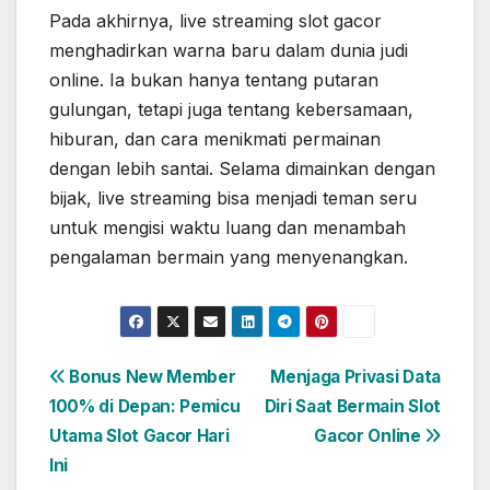
Pada akhirnya, live streaming slot gacor
menghadirkan warna baru dalam dunia judi
online. Ia bukan hanya tentang putaran
gulungan, tetapi juga tentang kebersamaan,
hiburan, dan cara menikmati permainan
dengan lebih santai. Selama dimainkan dengan
bijak, live streaming bisa menjadi teman seru
untuk mengisi waktu luang dan menambah
pengalaman bermain yang menyenangkan.
Post
Bonus New Member
Menjaga Privasi Data
100% di Depan: Pemicu
Diri Saat Bermain Slot
navigation
Utama Slot Gacor Hari
Gacor Online
Ini