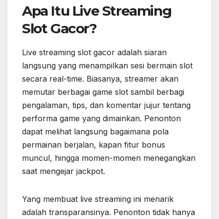
Apa Itu Live Streaming
Slot Gacor?
Live streaming slot gacor adalah siaran
langsung yang menampilkan sesi bermain slot
secara real-time. Biasanya, streamer akan
memutar berbagai game slot sambil berbagi
pengalaman, tips, dan komentar jujur tentang
performa game yang dimainkan. Penonton
dapat melihat langsung bagaimana pola
permainan berjalan, kapan fitur bonus
muncul, hingga momen-momen menegangkan
saat mengejar jackpot.
Yang membuat live streaming ini menarik
adalah transparansinya. Penonton tidak hanya