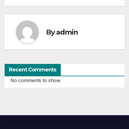
By
admin
Recent Comments
No comments to show.