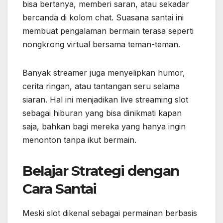
bisa bertanya, memberi saran, atau sekadar
bercanda di kolom chat. Suasana santai ini
membuat pengalaman bermain terasa seperti
nongkrong virtual bersama teman-teman.
Banyak streamer juga menyelipkan humor,
cerita ringan, atau tantangan seru selama
siaran. Hal ini menjadikan live streaming slot
sebagai hiburan yang bisa dinikmati kapan
saja, bahkan bagi mereka yang hanya ingin
menonton tanpa ikut bermain.
Belajar Strategi dengan
Cara Santai
Meski slot dikenal sebagai permainan berbasis