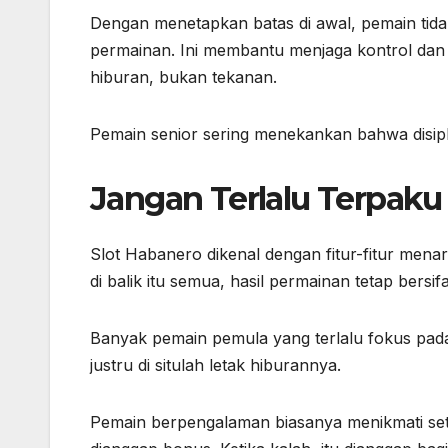
Dengan menetapkan batas di awal, pemain tid
permainan. Ini membantu menjaga kontrol dan
hiburan, bukan tekanan.
Pemain senior sering menekankan bahwa disiplin
Jangan Terlalu Terpaku
Slot Habanero dikenal dengan fitur-fitur men
di balik itu semua, hasil permainan tetap bersif
Banyak pemain pemula yang terlalu fokus pada
justru di situlah letak hiburannya.
Pemain berpengalaman biasanya menikmati setia