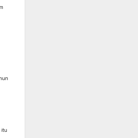
am
amun
itu