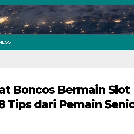
NESS
at Boncos Bermain Slot
 Tips dari Pemain Seni