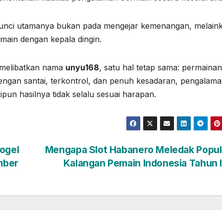
kunci utamanya bukan pada mengejar kemenangan, melain
main dengan kepala dingin.
a melibatkan nama
unyu168
, satu hal tetap sama: permainan
 dengan santai, terkontrol, dan penuh kesadaran, pengalam
un hasilnya tidak selalu sesuai harapan.
ogel
Mengapa Slot Habanero Meledak Popule
mber
Kalangan Pemain Indonesia Tahun 