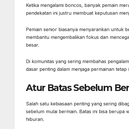
Ketika mengalami boncos, banyak pemain mera
pendekatan ini justru membuat keputusan menjad
Pemain senior biasanya menyarankan untuk berh
membantu mengembalikan fokus dan mencegah k
besar.
Di komunitas yang sering membahas pengalaman
dasar penting dalam menjaga permainan tetap s
Atur Batas Sebelum Be
Salah satu kebiasaan penting yang sering dib
sebelum mulai bermain. Batas ini bisa berupa
hiburan.