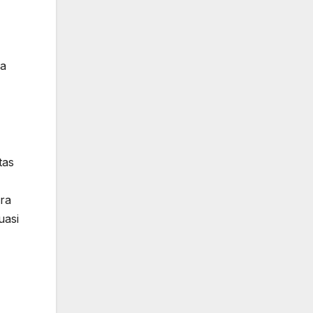
ra
tas
ra
uasi