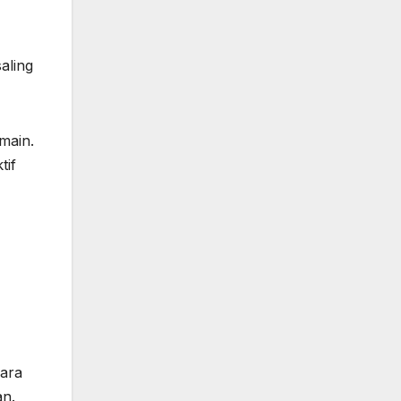
aling
main.
tif
cara
an.