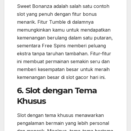
Sweet Bonanza adalah salah satu contoh
slot yang penuh dengan fitur bonus
menarik. Fitur Tumble di dalamnya
memungkinkan kamu untuk mendapatkan
kemenangan berulang dalam satu putaran,
sementara Free Spins memberi peluang
ekstra tanpa taruhan tambahan. Fitur-fitur
ini membuat permainan semakin seru dan
memberi kesempatan besar untuk meraih
kemenangan besar di slot gacor hari ini.
6. Slot dengan Tema
Khusus
Slot dengan tema khusus menawarkan
pengalaman bermain yang lebih personal