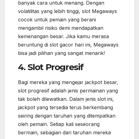
banyak cara untuk menang. Dengan
volatilitas yang lebih tinggi, slot Megaways
cocok untuk pemain yang berani
mengambil risiko demi mendapatkan
kemenangan besar. Jika kamu merasa
beruntung di slot gacor hari ini, Megaways
bisa jadi pilihan yang sangat menarik!
4. Slot Progresif
Bagi mereka yang mengejar jackpot besar,
slot progresif adalah jenis permainan yang
tak boleh dilewatkan. Dalam jenis slot ini,
jackpot yang tersedia terus berkembang
seiring dengan taruhan yang ditempatkan
oleh pemain. Setiap kali seseorang
bermain, sebagian dari taruhan mereka