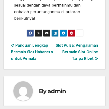
sesuai dengan gaya bermainmu dan
cobalah peruntunganmu di putaran
berikutnya!
Post
Panduan Lengkap
Slot Pulsa: Pengalaman
Bermain Slot Habanero
Bermain Slot Online
navigation
untuk Pemula
Tanpa Ribet
By
admin