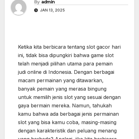
By
admin
JAN 13, 2025
Ketika kita berbicara tentang slot gacor hari
ini, tidak bisa dipungkiri bahwa game slot
telah menjadi pilihan utama para pemain
judi online di Indonesia. Dengan berbagai
macam permainan yang ditawarkan,
banyak pemain yang merasa bingung
untuk memilih jenis slot yang sesuai dengan
gaya bermain mereka. Namun, tahukah
kamu bahwa ada berbagai jenis permainan
slot yang bisa kamu coba, masing-masing
dengan karakteristik dan peluang menang