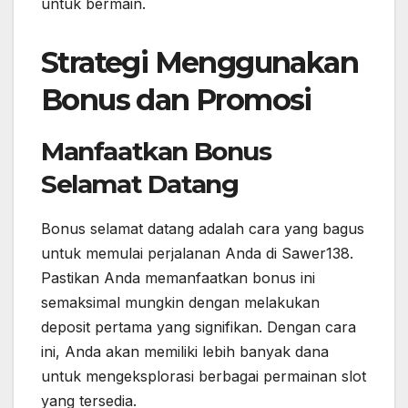
untuk bermain.
Strategi Menggunakan
Bonus dan Promosi
Manfaatkan Bonus
Selamat Datang
Bonus selamat datang adalah cara yang bagus
untuk memulai perjalanan Anda di Sawer138.
Pastikan Anda memanfaatkan bonus ini
semaksimal mungkin dengan melakukan
deposit pertama yang signifikan. Dengan cara
ini, Anda akan memiliki lebih banyak dana
untuk mengeksplorasi berbagai permainan slot
yang tersedia.