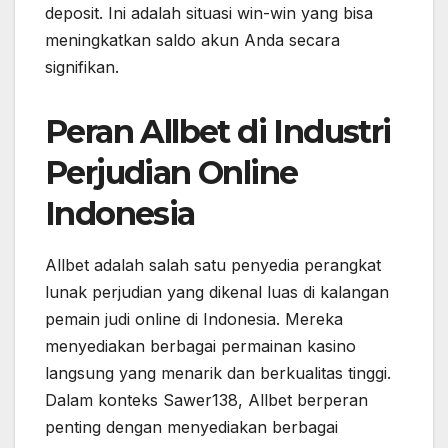
deposit. Ini adalah situasi win-win yang bisa
meningkatkan saldo akun Anda secara
signifikan.
Peran Allbet di Industri
Perjudian Online
Indonesia
Allbet adalah salah satu penyedia perangkat
lunak perjudian yang dikenal luas di kalangan
pemain judi online di Indonesia. Mereka
menyediakan berbagai permainan kasino
langsung yang menarik dan berkualitas tinggi.
Dalam konteks Sawer138, Allbet berperan
penting dengan menyediakan berbagai