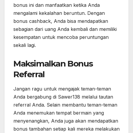
bonus ini dan manfaatkan ketika Anda
mengalami kekalahan beruntun. Dengan
bonus cashback, Anda bisa mendapatkan
sebagian dari uang Anda kembali dan memiliki
kesempatan untuk mencoba peruntungan
sekali lagi.
Maksimalkan Bonus
Referral
Jangan ragu untuk mengajak teman-teman
Anda bergabung di Sawer138 melalui tautan
referral Anda. Selain membantu teman-teman
Anda menemukan tempat bermain yang
menyenangkan, Anda juga akan mendapatkan
bonus tambahan setiap kali mereka melakukan