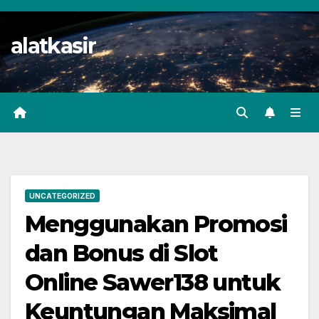
Skip
to
alatkasir
content
UNCATEGORIZED
Menggunakan Promosi
dan Bonus di Slot
Online Sawer138 untuk
Keuntungan Maksimal