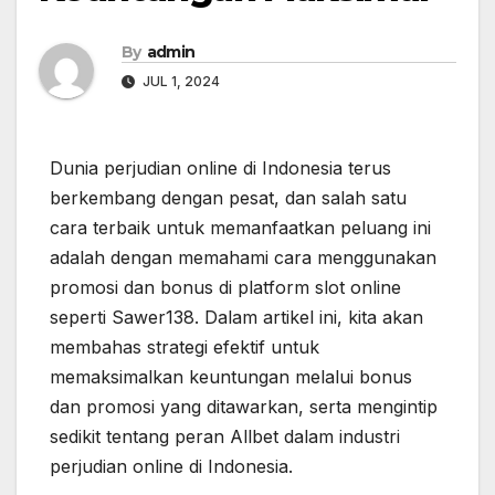
By
admin
JUL 1, 2024
Dunia perjudian online di Indonesia terus
berkembang dengan pesat, dan salah satu
cara terbaik untuk memanfaatkan peluang ini
adalah dengan memahami cara menggunakan
promosi dan bonus di platform slot online
seperti Sawer138. Dalam artikel ini, kita akan
membahas strategi efektif untuk
memaksimalkan keuntungan melalui bonus
dan promosi yang ditawarkan, serta mengintip
sedikit tentang peran Allbet dalam industri
perjudian online di Indonesia.