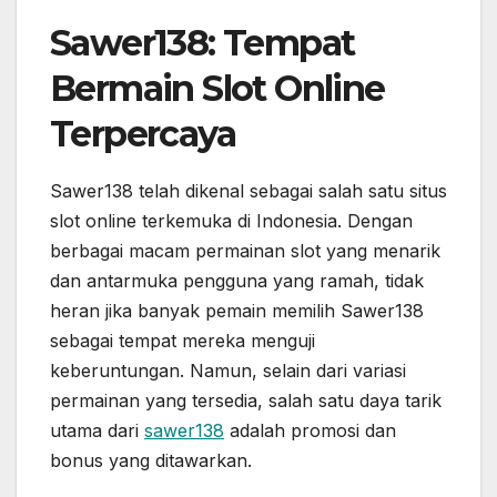
Sawer138: Tempat
Bermain Slot Online
Terpercaya
Sawer138 telah dikenal sebagai salah satu situs
slot online terkemuka di Indonesia. Dengan
berbagai macam permainan slot yang menarik
dan antarmuka pengguna yang ramah, tidak
heran jika banyak pemain memilih Sawer138
sebagai tempat mereka menguji
keberuntungan. Namun, selain dari variasi
permainan yang tersedia, salah satu daya tarik
utama dari
sawer138
adalah promosi dan
bonus yang ditawarkan.