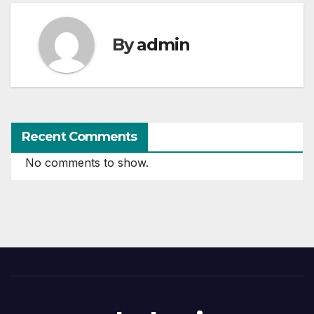
By
admin
Recent Comments
No comments to show.