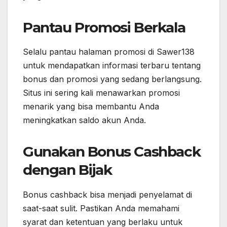
Pantau Promosi Berkala
Selalu pantau halaman promosi di Sawer138
untuk mendapatkan informasi terbaru tentang
bonus dan promosi yang sedang berlangsung.
Situs ini sering kali menawarkan promosi
menarik yang bisa membantu Anda
meningkatkan saldo akun Anda.
Gunakan Bonus Cashback
dengan Bijak
Bonus cashback bisa menjadi penyelamat di
saat-saat sulit. Pastikan Anda memahami
syarat dan ketentuan yang berlaku untuk