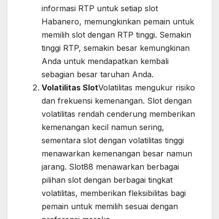
informasi RTP untuk setiap slot
Habanero, memungkinkan pemain untuk
memilih slot dengan RTP tinggi. Semakin
tinggi RTP, semakin besar kemungkinan
Anda untuk mendapatkan kembali
sebagian besar taruhan Anda.
Volatilitas Slot
Volatilitas mengukur risiko
dan frekuensi kemenangan. Slot dengan
volatilitas rendah cenderung memberikan
kemenangan kecil namun sering,
sementara slot dengan volatilitas tinggi
menawarkan kemenangan besar namun
jarang. Slot88 menawarkan berbagai
pilihan slot dengan berbagai tingkat
volatilitas, memberikan fleksibilitas bagi
pemain untuk memilih sesuai dengan