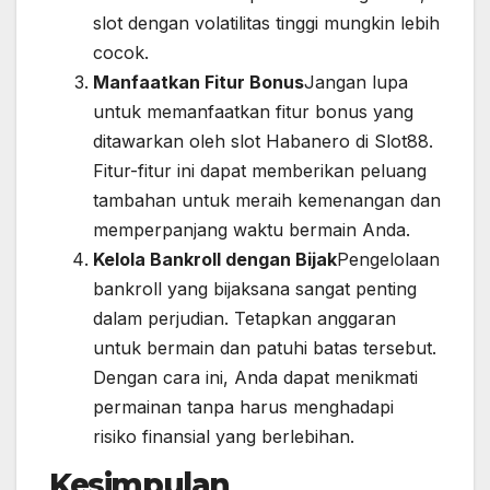
slot dengan volatilitas tinggi mungkin lebih
cocok.
Manfaatkan Fitur Bonus
Jangan lupa
untuk memanfaatkan fitur bonus yang
ditawarkan oleh slot Habanero di Slot88.
Fitur-fitur ini dapat memberikan peluang
tambahan untuk meraih kemenangan dan
memperpanjang waktu bermain Anda.
Kelola Bankroll dengan Bijak
Pengelolaan
bankroll yang bijaksana sangat penting
dalam perjudian. Tetapkan anggaran
untuk bermain dan patuhi batas tersebut.
Dengan cara ini, Anda dapat menikmati
permainan tanpa harus menghadapi
risiko finansial yang berlebihan.
Kesimpulan