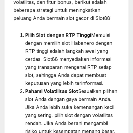
volatilitas, dan fitur bonus, berikut adalah
beberapa strategi untuk meningkatkan
peluang Anda bermain slot gacor di Slot88:
Pilih Slot dengan RTP Tinggi
Memulai
dengan memilih slot Habanero dengan
RTP tinggi adalah langkah awal yang
cerdas. Slot88 menyediakan informasi
yang transparan mengenai RTP setiap
slot, sehingga Anda dapat membuat
keputusan yang lebih terinformasi.
Pahami Volatilitas Slot
Sesuaikan pilihan
slot Anda dengan gaya bermain Anda.
Jika Anda lebih suka kemenangan kecil
yang sering, pilih slot dengan volatilitas
rendah. Jika Anda berani mengambil
risiko untuk kesempatan menang besar,