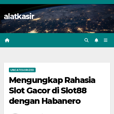
Skip
to
alatkasir
content
UNCATEGORIZED
Mengungkap Rahasia
Slot Gacor di Slot88
dengan Habanero