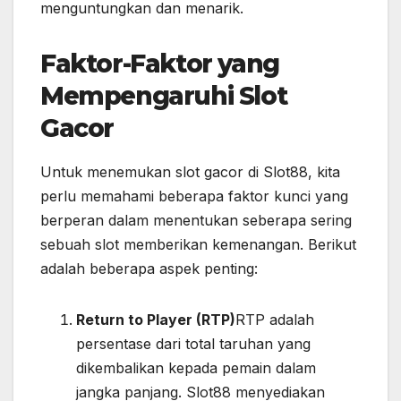
menguntungkan dan menarik.
Faktor-Faktor yang
Mempengaruhi Slot
Gacor
Untuk menemukan slot gacor di Slot88, kita
perlu memahami beberapa faktor kunci yang
berperan dalam menentukan seberapa sering
sebuah slot memberikan kemenangan. Berikut
adalah beberapa aspek penting:
Return to Player (RTP)
RTP adalah
persentase dari total taruhan yang
dikembalikan kepada pemain dalam
jangka panjang. Slot88 menyediakan