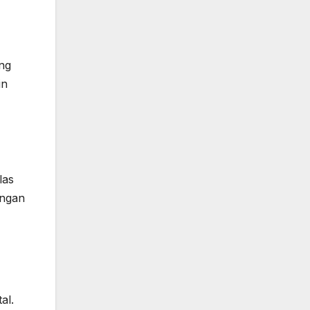
ang
in
las
engan
al.