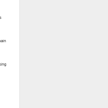
s
main
king