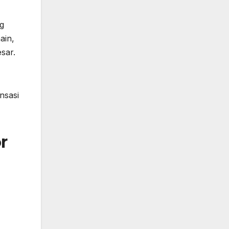
g
ain,
sar.
nsasi
r