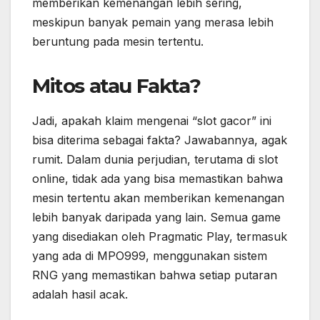
memberikan kemenangan lebih sering,
meskipun banyak pemain yang merasa lebih
beruntung pada mesin tertentu.
Mitos atau Fakta?
Jadi, apakah klaim mengenai “slot gacor” ini
bisa diterima sebagai fakta? Jawabannya, agak
rumit. Dalam dunia perjudian, terutama di slot
online, tidak ada yang bisa memastikan bahwa
mesin tertentu akan memberikan kemenangan
lebih banyak daripada yang lain. Semua game
yang disediakan oleh Pragmatic Play, termasuk
yang ada di MPO999, menggunakan sistem
RNG yang memastikan bahwa setiap putaran
adalah hasil acak.