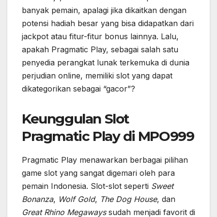
banyak pemain, apalagi jika dikaitkan dengan
potensi hadiah besar yang bisa didapatkan dari
jackpot atau fitur-fitur bonus lainnya. Lalu,
apakah Pragmatic Play, sebagai salah satu
penyedia perangkat lunak terkemuka di dunia
perjudian online, memiliki slot yang dapat
dikategorikan sebagai “gacor”?
Keunggulan Slot
Pragmatic Play di MPO999
Pragmatic Play menawarkan berbagai pilihan
game slot yang sangat digemari oleh para
pemain Indonesia. Slot-slot seperti
Sweet
Bonanza
,
Wolf Gold
,
The Dog House
, dan
Great Rhino Megaways
sudah menjadi favorit di