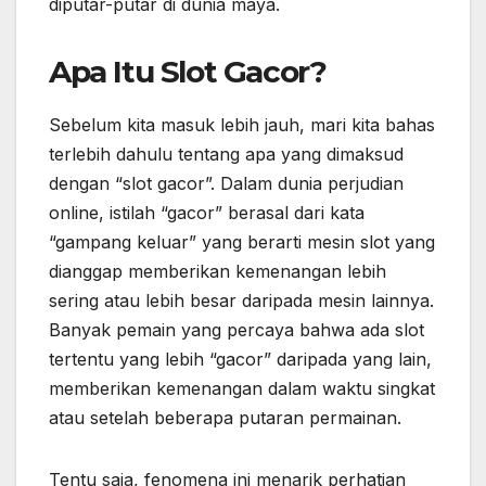
diputar-putar di dunia maya.
Apa Itu Slot Gacor?
Sebelum kita masuk lebih jauh, mari kita bahas
terlebih dahulu tentang apa yang dimaksud
dengan “slot gacor”. Dalam dunia perjudian
online, istilah “gacor” berasal dari kata
“gampang keluar” yang berarti mesin slot yang
dianggap memberikan kemenangan lebih
sering atau lebih besar daripada mesin lainnya.
Banyak pemain yang percaya bahwa ada slot
tertentu yang lebih “gacor” daripada yang lain,
memberikan kemenangan dalam waktu singkat
atau setelah beberapa putaran permainan.
Tentu saja, fenomena ini menarik perhatian