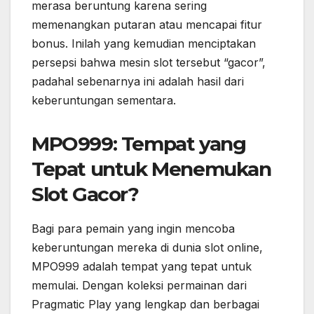
merasa beruntung karena sering
memenangkan putaran atau mencapai fitur
bonus. Inilah yang kemudian menciptakan
persepsi bahwa mesin slot tersebut “gacor”,
padahal sebenarnya ini adalah hasil dari
keberuntungan sementara.
MPO999: Tempat yang
Tepat untuk Menemukan
Slot Gacor?
Bagi para pemain yang ingin mencoba
keberuntungan mereka di dunia slot online,
MPO999 adalah tempat yang tepat untuk
memulai. Dengan koleksi permainan dari
Pragmatic Play yang lengkap dan berbagai