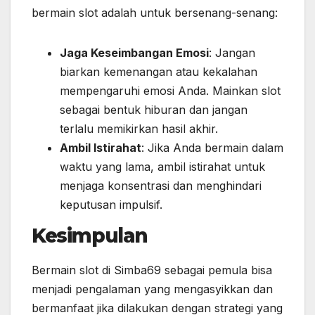
bermain slot adalah untuk bersenang-senang:
Jaga Keseimbangan Emosi
: Jangan
biarkan kemenangan atau kekalahan
mempengaruhi emosi Anda. Mainkan slot
sebagai bentuk hiburan dan jangan
terlalu memikirkan hasil akhir.
Ambil Istirahat
: Jika Anda bermain dalam
waktu yang lama, ambil istirahat untuk
menjaga konsentrasi dan menghindari
keputusan impulsif.
Kesimpulan
Bermain slot di Simba69 sebagai pemula bisa
menjadi pengalaman yang mengasyikkan dan
bermanfaat jika dilakukan dengan strategi yang