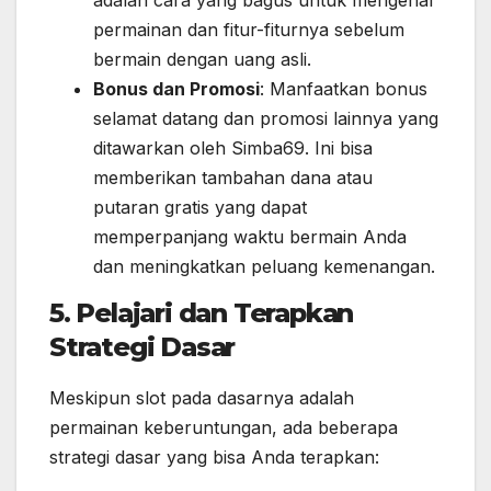
adalah cara yang bagus untuk mengenal
permainan dan fitur-fiturnya sebelum
bermain dengan uang asli.
Bonus dan Promosi
: Manfaatkan bonus
selamat datang dan promosi lainnya yang
ditawarkan oleh Simba69. Ini bisa
memberikan tambahan dana atau
putaran gratis yang dapat
memperpanjang waktu bermain Anda
dan meningkatkan peluang kemenangan.
5. Pelajari dan Terapkan
Strategi Dasar
Meskipun slot pada dasarnya adalah
permainan keberuntungan, ada beberapa
strategi dasar yang bisa Anda terapkan: