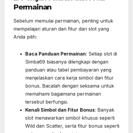
Permainan
Sebelum memulai permainan, penting untuk
mempelajari aturan dan fitur dari slot yang
Anda pilih:
Baca Panduan Permainan
: Setiap slot di
Simba69 biasanya dilengkapi dengan
panduan atau tabel pembayaran yang
menjelaskan cara kerja simbol dan fitur
bonus. Bacalah dengan seksama untuk
memahami bagaimana permainan
tersebut berfungsi.
Kenali Simbol dan Fitur Bonus
: Banyak
slot menawarkan simbol khusus seperti
Wild dan Scatter, serta fitur bonus seperti