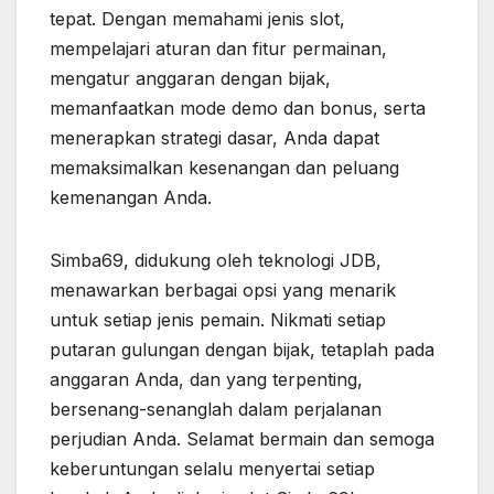
tepat. Dengan memahami jenis slot,
mempelajari aturan dan fitur permainan,
mengatur anggaran dengan bijak,
memanfaatkan mode demo dan bonus, serta
menerapkan strategi dasar, Anda dapat
memaksimalkan kesenangan dan peluang
kemenangan Anda.
Simba69, didukung oleh teknologi JDB,
menawarkan berbagai opsi yang menarik
untuk setiap jenis pemain. Nikmati setiap
putaran gulungan dengan bijak, tetaplah pada
anggaran Anda, dan yang terpenting,
bersenang-senanglah dalam perjalanan
perjudian Anda. Selamat bermain dan semoga
keberuntungan selalu menyertai setiap