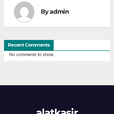
By
admin
Recent Comments
No comments to show.
alatkasir