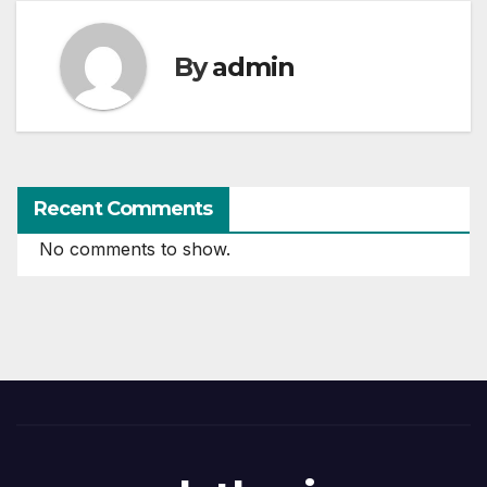
By
admin
Recent Comments
No comments to show.