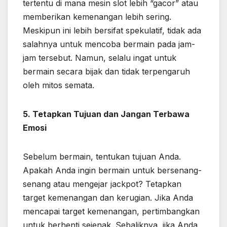
tertentu di mana mesin slot lebih “gacor” atau
memberikan kemenangan lebih sering.
Meskipun ini lebih bersifat spekulatif, tidak ada
salahnya untuk mencoba bermain pada jam-
jam tersebut. Namun, selalu ingat untuk
bermain secara bijak dan tidak terpengaruh
oleh mitos semata.
5. Tetapkan Tujuan dan Jangan Terbawa
Emosi
Sebelum bermain, tentukan tujuan Anda.
Apakah Anda ingin bermain untuk bersenang-
senang atau mengejar jackpot? Tetapkan
target kemenangan dan kerugian. Jika Anda
mencapai target kemenangan, pertimbangkan
untuk berhenti sejenak. Sebaliknya, jika Anda