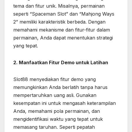
tema dan fitur unik. Misalnya, permainan
seperti “Spaceman Slot” dan “Mahjong Ways
2” memiliki karakteristik berbeda. Dengan
memahami mekanisme dan fitur-fitur dalam
permainan, Anda dapat menentukan strategi
yang tepat.
2. Manfaatkan Fitur Demo untuk Latihan
Slot88 menyediakan fitur demo yang
memungkinkan Anda berlatih tanpa harus
mempertaruhkan uang asli. Gunakan
kesempatan ini untuk mengasah keterampilan
Anda, memahami pola permainan, dan
mengidentifikasi waktu yang tepat untuk
memasang taruhan. Seperti pepatah