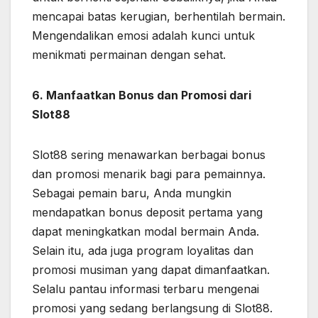
mencapai batas kerugian, berhentilah bermain.
Mengendalikan emosi adalah kunci untuk
menikmati permainan dengan sehat.
6. Manfaatkan Bonus dan Promosi dari
Slot88
Slot88 sering menawarkan berbagai bonus
dan promosi menarik bagi para pemainnya.
Sebagai pemain baru, Anda mungkin
mendapatkan bonus deposit pertama yang
dapat meningkatkan modal bermain Anda.
Selain itu, ada juga program loyalitas dan
promosi musiman yang dapat dimanfaatkan.
Selalu pantau informasi terbaru mengenai
promosi yang sedang berlangsung di Slot88.