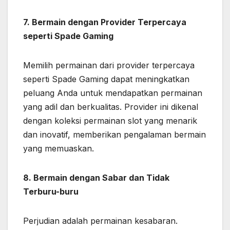
7. Bermain dengan Provider Terpercaya
seperti Spade Gaming
Memilih permainan dari provider terpercaya
seperti Spade Gaming dapat meningkatkan
peluang Anda untuk mendapatkan permainan
yang adil dan berkualitas. Provider ini dikenal
dengan koleksi permainan slot yang menarik
dan inovatif, memberikan pengalaman bermain
yang memuaskan.
8. Bermain dengan Sabar dan Tidak
Terburu-buru
Perjudian adalah permainan kesabaran.