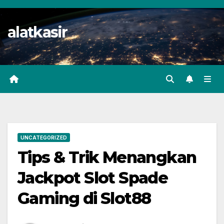
Skip
to
alatkasir
content
UNCATEGORIZED
Tips & Trik Menangkan
Jackpot Slot Spade
Gaming di Slot88