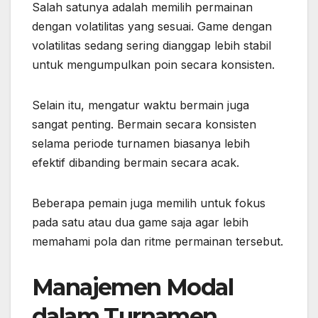
Salah satunya adalah memilih permainan
dengan volatilitas yang sesuai. Game dengan
volatilitas sedang sering dianggap lebih stabil
untuk mengumpulkan poin secara konsisten.
Selain itu, mengatur waktu bermain juga
sangat penting. Bermain secara konsisten
selama periode turnamen biasanya lebih
efektif dibanding bermain secara acak.
Beberapa pemain juga memilih untuk fokus
pada satu atau dua game saja agar lebih
memahami pola dan ritme permainan tersebut.
Manajemen Modal
dalam Turnamen