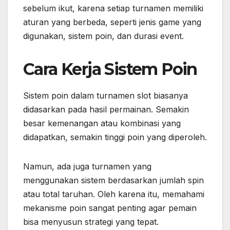
sebelum ikut, karena setiap turnamen memiliki
aturan yang berbeda, seperti jenis game yang
digunakan, sistem poin, dan durasi event.
Cara Kerja Sistem Poin
Sistem poin dalam turnamen slot biasanya
didasarkan pada hasil permainan. Semakin
besar kemenangan atau kombinasi yang
didapatkan, semakin tinggi poin yang diperoleh.
Namun, ada juga turnamen yang
menggunakan sistem berdasarkan jumlah spin
atau total taruhan. Oleh karena itu, memahami
mekanisme poin sangat penting agar pemain
bisa menyusun strategi yang tepat.