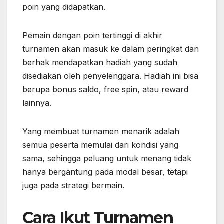
poin yang didapatkan.
Pemain dengan poin tertinggi di akhir
turnamen akan masuk ke dalam peringkat dan
berhak mendapatkan hadiah yang sudah
disediakan oleh penyelenggara. Hadiah ini bisa
berupa bonus saldo, free spin, atau reward
lainnya.
Yang membuat turnamen menarik adalah
semua peserta memulai dari kondisi yang
sama, sehingga peluang untuk menang tidak
hanya bergantung pada modal besar, tetapi
juga pada strategi bermain.
Cara Ikut Turnamen