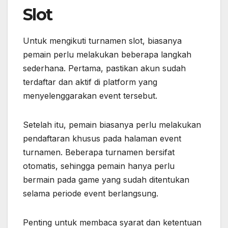
Slot
Untuk mengikuti turnamen slot, biasanya
pemain perlu melakukan beberapa langkah
sederhana. Pertama, pastikan akun sudah
terdaftar dan aktif di platform yang
menyelenggarakan event tersebut.
Setelah itu, pemain biasanya perlu melakukan
pendaftaran khusus pada halaman event
turnamen. Beberapa turnamen bersifat
otomatis, sehingga pemain hanya perlu
bermain pada game yang sudah ditentukan
selama periode event berlangsung.
Penting untuk membaca syarat dan ketentuan