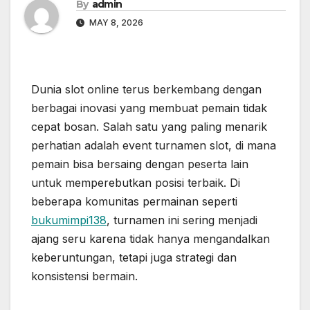
By
admin
MAY 8, 2026
Dunia slot online terus berkembang dengan
berbagai inovasi yang membuat pemain tidak
cepat bosan. Salah satu yang paling menarik
perhatian adalah event turnamen slot, di mana
pemain bisa bersaing dengan peserta lain
untuk memperebutkan posisi terbaik. Di
beberapa komunitas permainan seperti
bukumimpi138
, turnamen ini sering menjadi
ajang seru karena tidak hanya mengandalkan
keberuntungan, tetapi juga strategi dan
konsistensi bermain.