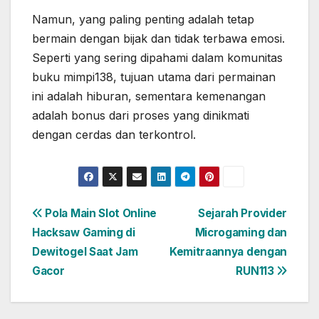
Namun, yang paling penting adalah tetap
bermain dengan bijak dan tidak terbawa emosi.
Seperti yang sering dipahami dalam komunitas
buku mimpi138, tujuan utama dari permainan
ini adalah hiburan, sementara kemenangan
adalah bonus dari proses yang dinikmati
dengan cerdas dan terkontrol.
Post
Pola Main Slot Online
Sejarah Provider
Hacksaw Gaming di
Microgaming dan
navigation
Dewitogel Saat Jam
Kemitraannya dengan
Gacor
RUN113