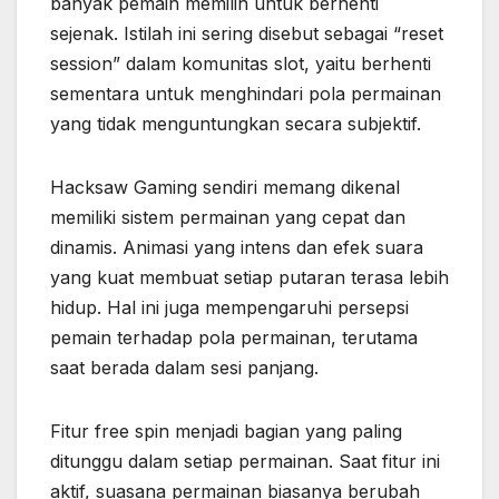
banyak pemain memilih untuk berhenti
sejenak. Istilah ini sering disebut sebagai “reset
session” dalam komunitas slot, yaitu berhenti
sementara untuk menghindari pola permainan
yang tidak menguntungkan secara subjektif.
Hacksaw Gaming sendiri memang dikenal
memiliki sistem permainan yang cepat dan
dinamis. Animasi yang intens dan efek suara
yang kuat membuat setiap putaran terasa lebih
hidup. Hal ini juga mempengaruhi persepsi
pemain terhadap pola permainan, terutama
saat berada dalam sesi panjang.
Fitur free spin menjadi bagian yang paling
ditunggu dalam setiap permainan. Saat fitur ini
aktif, suasana permainan biasanya berubah