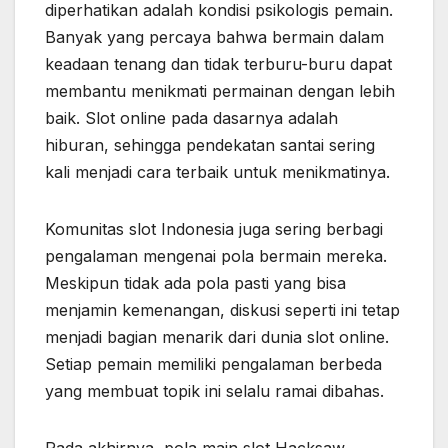
diperhatikan adalah kondisi psikologis pemain.
Banyak yang percaya bahwa bermain dalam
keadaan tenang dan tidak terburu-buru dapat
membantu menikmati permainan dengan lebih
baik. Slot online pada dasarnya adalah
hiburan, sehingga pendekatan santai sering
kali menjadi cara terbaik untuk menikmatinya.
Komunitas slot Indonesia juga sering berbagi
pengalaman mengenai pola bermain mereka.
Meskipun tidak ada pola pasti yang bisa
menjamin kemenangan, diskusi seperti ini tetap
menjadi bagian menarik dari dunia slot online.
Setiap pemain memiliki pengalaman berbeda
yang membuat topik ini selalu ramai dibahas.