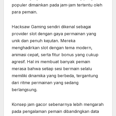
populer dimainkan pada jam-jam tertentu oleh
para pemain.
Hacksaw Gaming sendiri dikenal sebagai
provider slot dengan gaya permainan yang
unik dan penuh kejutan. Mereka
menghadirkan slot dengan tema modern,
animasi cepat, serta fitur bonus yang cukup
agresif. Hal ini membuat banyak pemain
merasa bahwa setiap sesi bermain selalu
memiliki dinamika yang berbeda, tergantung
dari ritme permainan yang sedang
berlangsung.
Konsep jam gacor sebenarnya lebih mengarah
pada pengalaman pemain dibandingkan data