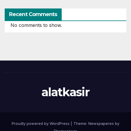
Recent Comments
No comments to show.
alatkasir
Proudly powered by WordPress
|
Theme: Newspaperex by
Themeansar
.