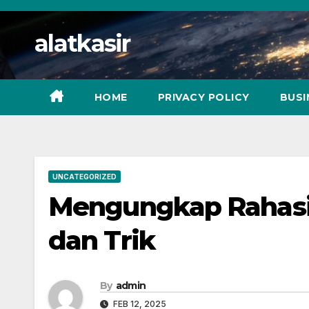
Skip
to
alatkasir
content
HOME
PRIVACY POLICY
BUSI
UNCATEGORIZED
Mengungkap Rahasia 
dan Trik
By
admin
FEB 12, 2025