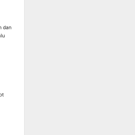
n dan
lu
ot