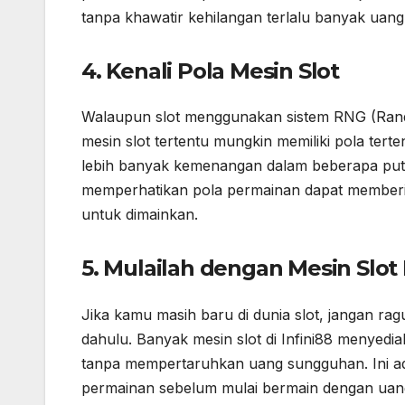
tanpa khawatir kehilangan terlalu banyak uang
4. Kenali Pola Mesin Slot
Walaupun slot menggunakan sistem RNG (Ran
mesin slot tertentu mungkin memiliki pola ter
lebih banyak kemenangan dalam beberapa putar
memperhatikan pola permainan dapat member
untuk dimainkan.
5. Mulailah dengan Mesin Slo
Jika kamu masih baru di dunia slot, jangan ra
dahulu. Banyak mesin slot di Infini88 menye
tanpa mempertaruhkan uang sungguhan. Ini ad
permainan sebelum mulai bermain dengan uang