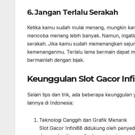
6. Jangan Terlalu Serakah
Ketika kamu sudah mulai menang, mungkin ka
mencoba menang lebih banyak. Namun, ingatlah
serakah. Jika kamu sudah memenangkan sejuml
kemenanganmu. Terlalu lama bermain dapat men
bermainlah dengan bijak.
Keunggulan Slot Gacor Inf
Selain tips dan trik, ada beberapa keunggulan
lainnya di Indonesia:
Teknologi Canggih dan Grafik Menarik
Slot Gacor Infini88 didukung oleh penyed