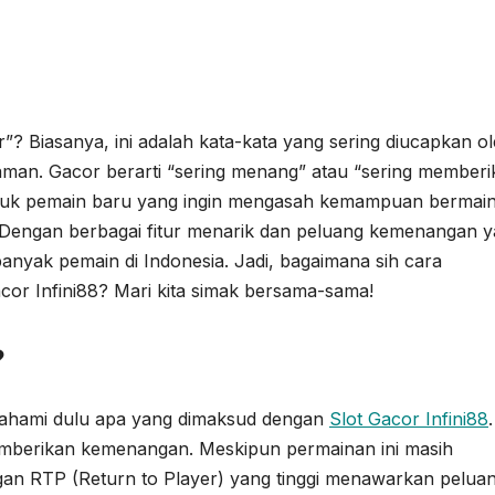
? Biasanya, ini adalah kata-kata yang sering diucapkan o
aman. Gacor berarti “sering menang” atau “sering memberi
suk pemain baru yang ingin mengasah kemampuan bermain 
at. Dengan berbagai fitur menarik dan peluang kemenangan 
banyak pemain di Indonesia. Jadi, bagaimana sih cara
or Infini88? Mari kita simak bersama-sama!
?
mahami dulu apa yang dimaksud dengan
Slot Gacor Infini88
emberikan kemenangan. Meskipun permainan ini masih
an RTP (Return to Player) yang tinggi menawarkan pelua