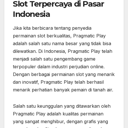
Slot Terpercaya di Pasar
Indonesia
Jika kita berbicara tentang penyedia
permainan slot berkualitas, Pragmatic Play
adalah salah satu nama besar yang tidak bisa
dilewatkan. Di Indonesia, Pragmatic Play telah
menjadi salah satu pengembang game
terpopuler dalam industri perjudian online.
Dengan berbagai permainan slot yang menarik
dan inovatif, Pragmatic Play telah berhasil
menarik perhatian banyak pemain di tanah air.
Salah satu keunggulan yang ditawarkan oleh
Pragmatic Play adalah kualitas permainan
yang sangat menghibur, dengan grafis yang