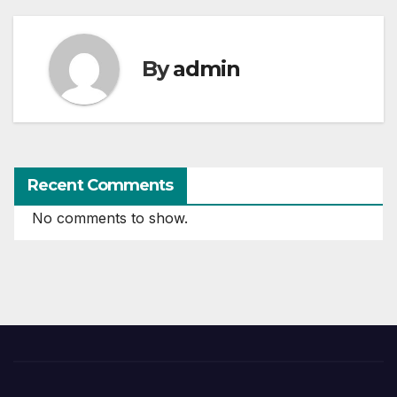
By
admin
Recent Comments
No comments to show.